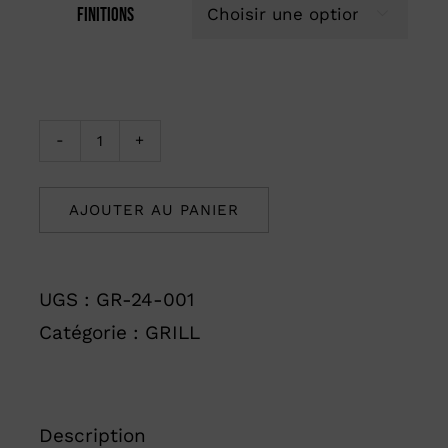
Finitions

quantité
de
AJOUTER AU PANIER
THE
LINE®
Grill
UGS :
GR-24-001
-
Catégorie :
GRILL
NOVA
Description